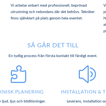
Vi arbetar enbart med professionell, beprövad
V
utrustning och redundans där det behövs. Tekniker
p
finns självklart på plats genom hela eventet.
N
a
p
SÅ GÅR DET TILL
En tydlig process från första kontakt till färdigt event.

z
KNISK PLANERING
INSTALLATION & 
v ljud, ljus och bildlösningar.
Leverans, installation o