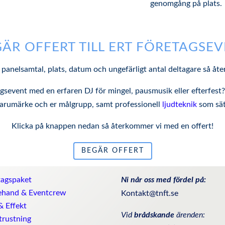
genomgång på plats.
ÄR OFFERT TILL ERT FÖRETAGSE
r panelsamtal, plats, datum och ungefärligt antal deltagare så åt
etagsevent med en erfaren DJ för mingel, pausmusik eller efterfes
varumärke och er målgrupp, samt professionell
ljudteknik
som sät
Klicka på knappen nedan så återkommer vi med en offert!
BEGÄR OFFERT
tagspaket
Ni når oss med fördel på:
ehand & Eventcrew
Kontakt@tnft.se
& Effekt
Vid
brådskande
ärenden:
trustning